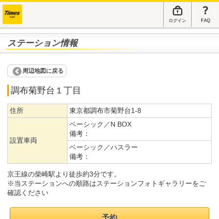
ログイン
FAQ
ステーション情報
周辺地図に戻る
調布菊野台１丁目
住所
東京都調布市菊野台1-8
ベーシック／N BOX
備考：
設置車両
ベーシック／ハスラー
備考：
京王線の柴崎駅より徒歩約3分です。
※当ステーションへの順路はステーションフォトギャラリーをご
確認ください
予約