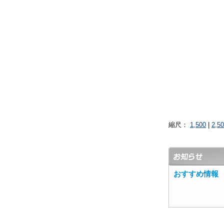
縮尺：
1,500
|
2,5
おすすめ情報