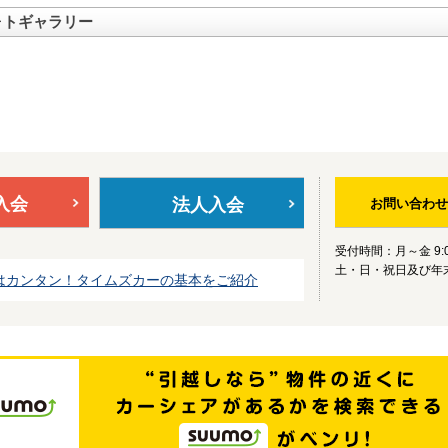
ォトギャラリー
入会
法人入会
お問い合わせ
受付時間：月～金 9:0
土・日・祝日及び年
はカンタン！タイムズカーの基本をご紹介