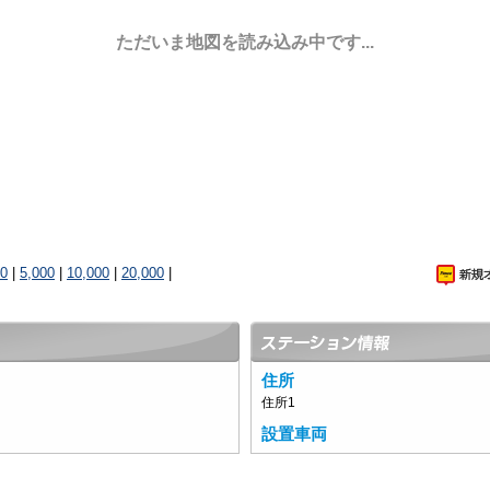
ただいま地図を読み込み中です...
00
|
5,000
|
10,000
|
20,000
|
住所
住所1
設置車両