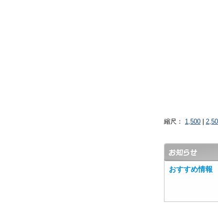
縮尺：
1,500
|
2,5
おすすめ情報