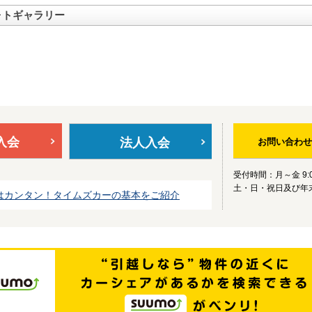
ォトギャラリー
入会
法人入会
お問い合わせ
受付時間：月～金 9:0
土・日・祝日及び年
はカンタン！タイムズカーの基本をご紹介