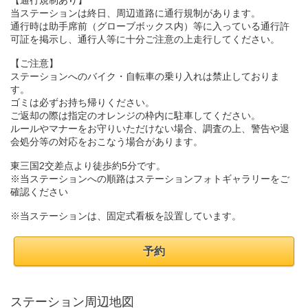
【通行規制あり】
当ステーションは終日、周辺道路に通行規制があります。
通行時は助手席前（グローブボックス内）等に入っている通行許
可証を掲示し、通行人等に十分ご注意の上走行してください。
【ご注意】
ステーションへのバイク・自転車の乗り入れは禁止しておりま
す。
ゴミは必ずお持ち帰りください。
ご返却の際は指定のオレンジの枠内に駐車してください。
ルールやマナーをお守りいただけない場合、調査の上、警告や退
会処分等の対応をおこなう場合があります。
東三国2交差点より徒歩約5分です。
※当ステーションへの順路はステーションフォトギャラリーをご
確認ください
※当ステーションは、固定式看板を設置しています。
予約
ステーション周辺地図