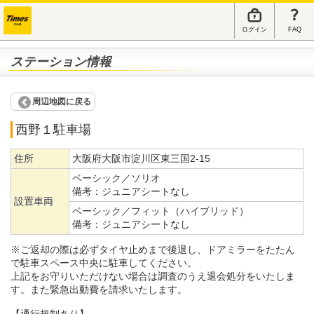
ログイン
FAQ
ステーション情報
周辺地図に戻る
西野１駐車場
住所
大阪府大阪市淀川区東三国2-15
ベーシック／ソリオ
備考：
ジュニアシートなし
設置車両
ベーシック／フィット（ハイブリッド）
備考：
ジュニアシートなし
※ご返却の際は必ずタイヤ止めまで後退し、ドアミラーをたたん
で駐車スペース中央に駐車してください。
上記をお守りいただけない場合は調査のうえ退会処分をいたしま
す。また緊急出動費を請求いたします。