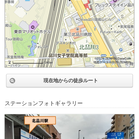
©2026 ZENRIN DataCom
地図データ©2026 ZENRIN
100m
現在地からの徒歩ルート
ステーションフォトギャラリー