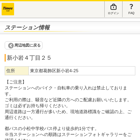
ログイン
FAQ
ステーション情報
周辺地図に戻る
新小岩４丁目２５
住所
東京都葛飾区新小岩4-25
【ご注意】
ステーションへのバイク・自転車の乗り入れは禁止しておりま
す。
ご利用の際は、騒音など近隣の方へのご配慮お願いいたします。
ゴミは必ずお持ち帰りください。
周辺道路は一方通行が多いため、現地道路標識をご確認の上、ご
通行ください。
都バスの小松中学校バス停より徒歩約1分です。
※当ステーションへの順路はステーションフォトギャラリーをご