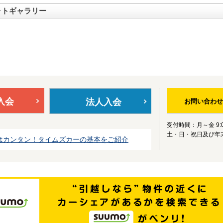
ォトギャラリー
入会
法人入会
お問い合わせ
受付時間：月～金 9:0
土・日・祝日及び年
はカンタン！タイムズカーの基本をご紹介