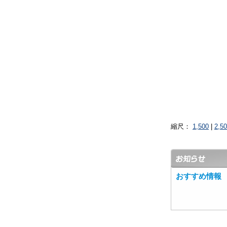
縮尺：
1,500
|
2,5
おすすめ情報