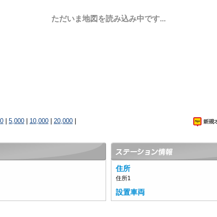
ただいま地図を読み込み中です...
00
|
5,000
|
10,000
|
20,000
|
住所
住所1
設置車両