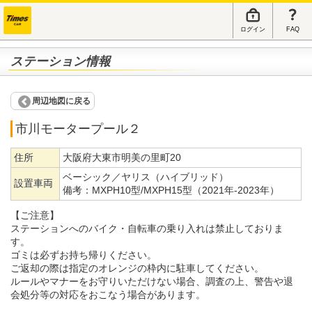
ログイン
FAQ
ステーション情報
周辺地図に戻る
市川モータープール２
住所
大阪府大東市明美の里町20
ベーシック／ヤリス（ハイブリッド）
設置車両
備考：
MXPH10型/MXPH15型（2021年-2023年）
【ご注意】
ステーションへのバイク・自転車の乗り入れは禁止しておりま
す。
ゴミは必ずお持ち帰りください。
ご返却の際は指定のオレンジの枠内に駐車してください。
ルールやマナーをお守りいただけない場合、調査の上、警告や退
会処分等の対応をおこなう場合があります。