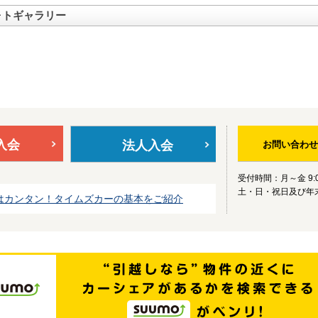
ォトギャラリー
入会
法人入会
お問い合わせ
受付時間：月～金 9:0
土・日・祝日及び年
はカンタン！タイムズカーの基本をご紹介