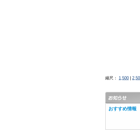
縮尺：
1,500
|
2,5
おすすめ情報