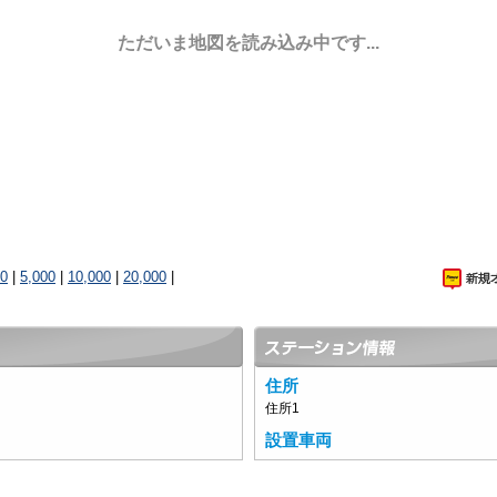
ただいま地図を読み込み中です...
00
|
5,000
|
10,000
|
20,000
|
住所
住所1
設置車両