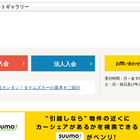
ォトギャラリー
入会
法人入会
お問い合わせ
受付時間：月～金 9:0
土・日・祝日及び年
はカンタン！タイムズカーの基本をご紹介