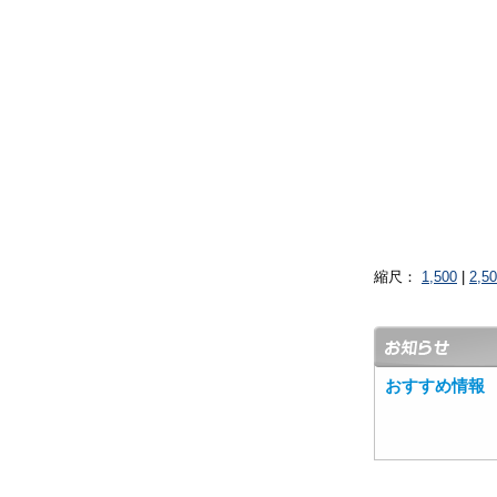
縮尺：
1,500
|
2,5
おすすめ情報