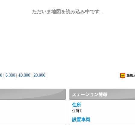
ただいま地図を読み込み中です...
00
|
5,000
|
10,000
|
20,000
|
住所
住所1
設置車両