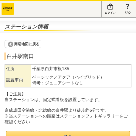
ログイン
FAQ
ステーション情報
周辺地図に戻る
白井駅南口
住所
千葉県白井市根135
ベーシック／アクア（ハイブリッド）
設置車両
備考：
ジュニアシートなし
【ご注意】
当ステーションは、固定式看板を設置しています。
京成成田空港線・北総線の白井駅より徒歩約6分です。
※当ステーションへの順路はステーションフォトギャラリーをご
確認ください