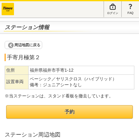
ログイン
FAQ
ステーション情報
周辺地図に戻る
手寄月極第２
住所
福井県福井市手寄1-12
ベーシック／ヤリスクロス（ハイブリッド）
設置車両
備考：
ジュニアシートなし
※当ステーションは、スタンド看板を撤去しています。
予約
ステーション周辺地図