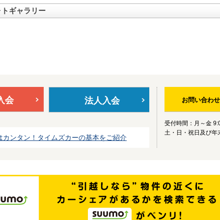
ォトギャラリー
入会
法人入会
お問い合わせ
受付時間：月～金 9:0
土・日・祝日及び年
はカンタン！タイムズカーの基本をご紹介