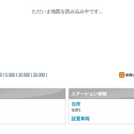
ただいま地図を読み込み中です...
00
|
5,000
|
10,000
|
20,000
|
住所
住所1
設置車両