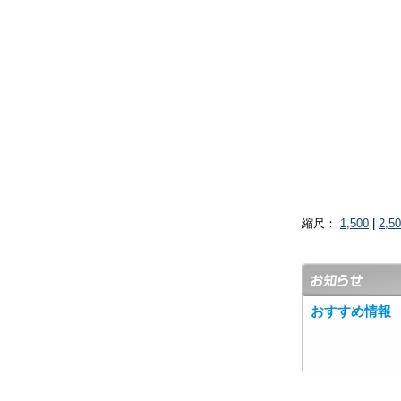
縮尺：
1,500
|
2,5
おすすめ情報