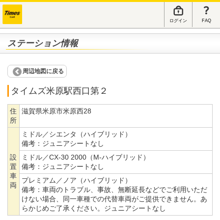
ログイン
FAQ
ステーション情報
周辺地図に戻る
タイムズ米原駅西口第２
住
滋賀県米原市米原西28
所
ミドル／シエンタ（ハイブリッド）
備考：
ジュニアシートなし
設
ミドル／CX-30 2000（M-ハイブリッド）
置
備考：
ジュニアシートなし
車
プレミアム／ノア（ハイブリッド）
両
備考：
車両のトラブル、事故、無断延長などでご利用いただ
けない場合、同一車種での代替車両がご提供できません。あ
らかじめご了承ください。ジュニアシートなし