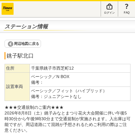
ログイン
FAQ
ステーション情報
周辺地図に戻る
銚子駅北口
住所
千葉県銚子市西芝町12
ベーシック／N BOX
備考：
設置車両
ベーシック／フィット（ハイブリッド）
備考：
ジュニアシートなし
★★★交通規制のご案内★★★
2026年8月8日（土）銚子みなとまつり花火大会開催に伴い午後5
時30分から午後9時30分まで交通規制が実施されます。入出庫は可
能ですが、周辺道路にて混雑が予想されるためご利用の際はご注
意ください。