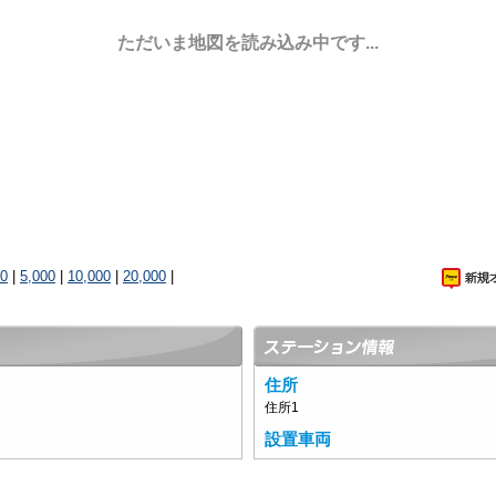
ただいま地図を読み込み中です...
00
|
5,000
|
10,000
|
20,000
|
住所
住所1
設置車両