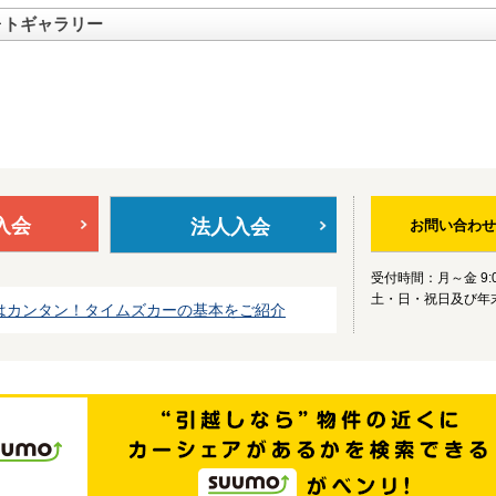
ォトギャラリー
入会
法人入会
お問い合わせ
受付時間：月～金 9:0
土・日・祝日及び年
はカンタン！タイムズカーの基本をご紹介