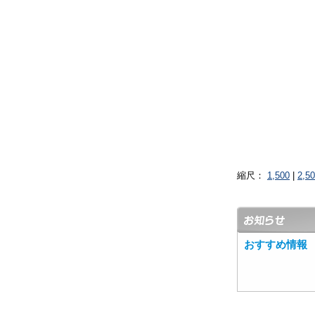
縮尺：
1,500
|
2,5
おすすめ情報