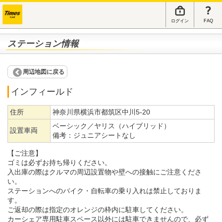
ログイン
FAQ
ステーション情報
周辺地図に戻る
インフィールド
住所
神奈川県横浜市都筑区中川5-20
ベーシック／ヤリス（ハイブリッド）
設置車両
備考：
ジュニアシートなし
【ご注意】
ゴミは必ずお持ち帰りください。
入出庫の際はクルマの周辺設置物や壁への接触にご注意くださ
い。
ステーションへのバイク・自転車の乗り入れは禁止しておりま
す。
ご返却の際は指定のオレンジの枠内に駐車してください。
カーシェア専用駐車スペース以外には駐車できませんので、必ず