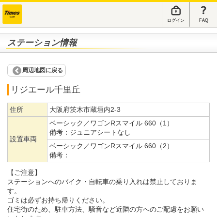
ログイン
FAQ
ステーション情報
周辺地図に戻る
リジエール千里丘
住所
大阪府茨木市蔵垣内2-3
ベーシック／ワゴンRスマイル 660（1）
備考：
ジュニアシートなし
設置車両
ベーシック／ワゴンRスマイル 660（2）
備考：
【ご注意】
ステーションへのバイク・自転車の乗り入れは禁止しておりま
す。
ゴミは必ずお持ち帰りください。
住宅街のため、駐車方法、騒音など近隣の方へのご配慮をお願い