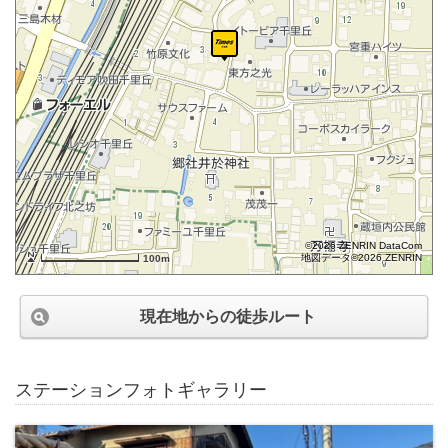
©2026 ZENRIN DataCom
地図データ©2026 ZENRIN
100m
現在地からの徒歩ルート
ステーションフォトギャラリー