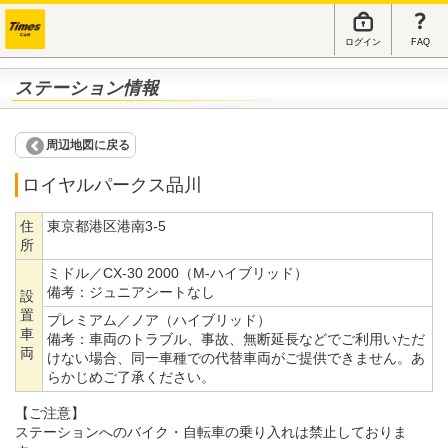
ログイン
FAQ
ステーション情報
周辺地図に戻る
ロイヤルパークス品川
住
東京都港区港南3-5
所
ミドル／CX-30 2000（M-ハイブリッド）
備考：
ジュニアシートなし
設
置
プレミアム／ノア（ハイブリッド）
車
備考：
車両のトラブル、事故、無断延長などでご利用いただ
両
けない場合、同一車種での代替車両がご提供できません。あ
らかじめご了承ください。
【ご注意】
ステーションへのバイク・自転車の乗り入れは禁止しておりま