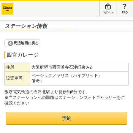
ログイン
FAQ
ステーション情報
周辺地図に戻る
四宮ガレージ
住所
大阪府堺市西区浜寺石津町東3-2
ベーシック／ヤリス（ハイブリッド）
設置車両
備考：
阪堺電気軌道の石津北駅より徒歩約6分です。
※当ステーションへの順路はステーションフォトギャラリーをご
確認ください
予約