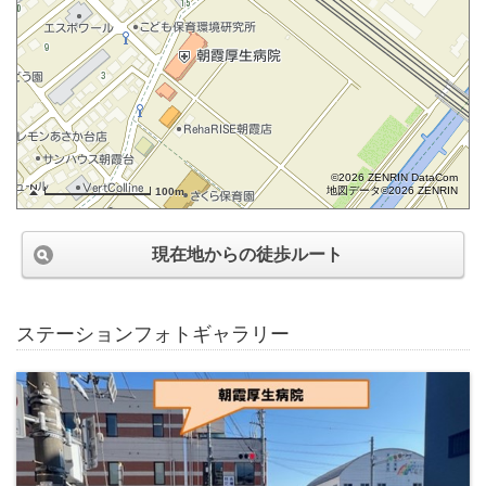
©2026 ZENRIN DataCom
地図データ©2026 ZENRIN
100m
現在地からの徒歩ルート
ステーションフォトギャラリー