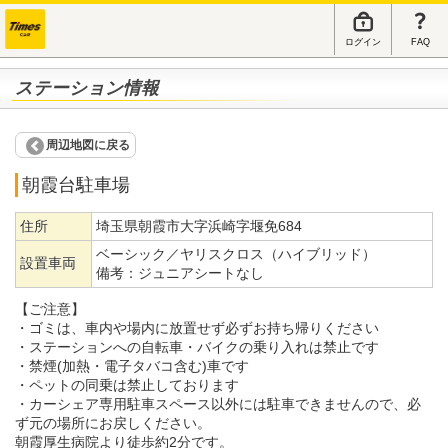
ログイン
FAQ
ステーション情報
周辺地図に戻る
朝霞台駐車場
住所
埼玉県朝霞市大字浜崎字堰免684
ベーシック／ヤリスクロス（ハイブリッド）
設置車両
備考：
ジュニアシートなし
【ご注意】
・ゴミは、車内や場内に放置せず必ずお持ち帰りください
・ステーションへの自転車・バイクの乗り入れは禁止です
・禁煙(加熱・電子タバコ含む)車です
・ペットの同乗は禁止しております
・カーシェア専用駐車スペース以外には駐車できませんので、必
ず元の場所にお戻しください。
朝霞厚生病院より徒歩約2分です。