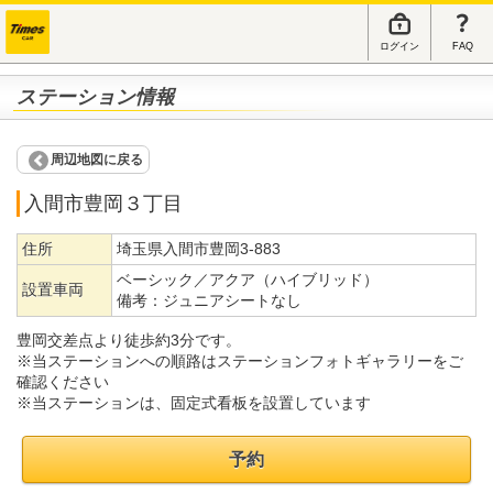
ログイン
FAQ
ステーション情報
周辺地図に戻る
入間市豊岡３丁目
住所
埼玉県入間市豊岡3-883
ベーシック／アクア（ハイブリッド）
設置車両
備考：
ジュニアシートなし
豊岡交差点より徒歩約3分です。
※当ステーションへの順路はステーションフォトギャラリーをご
確認ください
※当ステーションは、固定式看板を設置しています
予約