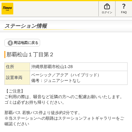
ログイン
FAQ
ステーション情報
周辺地図に戻る
那覇松山１丁目第２
住所
沖縄県那覇市松山1-28
ベーシック／アクア（ハイブリッド）
設置車両
備考：
ジュニアシートなし
【ご注意】
ご利用の際は、騒音など近隣の方へのご配慮お願いいたします。
ゴミは必ずお持ち帰りください。
那覇バス 若狭バス停より徒歩約2分です。
※当ステーションへの順路はステーションフォトギャラリーをご
確認ください