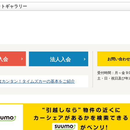
ォトギャラリー
入会
法人入会
お問い合わせ
受付時間：月～金 9:0
土・日・祝日及び年
はカンタン！タイムズカーの基本をご紹介