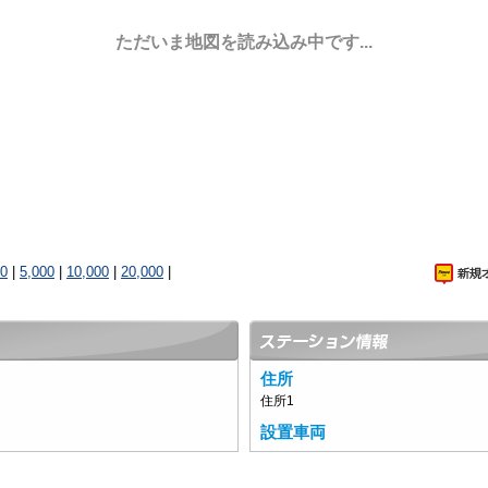
ただいま地図を読み込み中です...
00
|
5,000
|
10,000
|
20,000
|
住所
住所1
設置車両