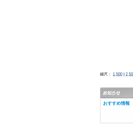
縮尺：
1,500
|
2,5
おすすめ情報