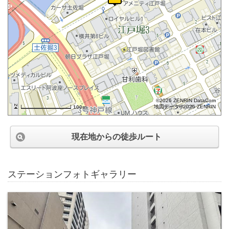
©2026 ZENRIN DataCom
地図データ©2026 ZENRIN
100m
現在地からの徒歩ルート
ステーションフォトギャラリー