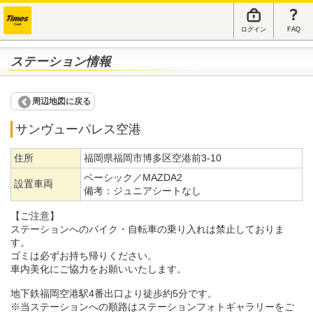
ログイン
FAQ
ステーション情報
周辺地図に戻る
サンヴューパレス空港
住所
福岡県福岡市博多区空港前3-10
ベーシック／MAZDA2
設置車両
備考：
ジュニアシートなし
【ご注意】
ステーションへのバイク・自転車の乗り入れは禁止しておりま
す。
ゴミは必ずお持ち帰りください。
車内美化にご協力をお願いいたします。
地下鉄福岡空港駅4番出口より徒歩約5分です。
※当ステーションへの順路はステーションフォトギャラリーをご