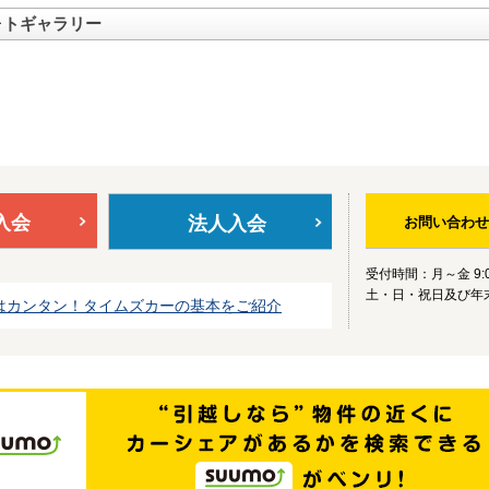
ォトギャラリー
入会
法人入会
お問い合わせ
受付時間：月～金 9:0
土・日・祝日及び年
はカンタン！タイムズカーの基本をご紹介