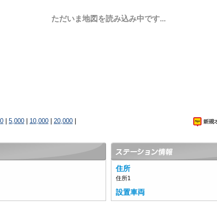
ただいま地図を読み込み中です...
00
|
5,000
|
10,000
|
20,000
|
住所
住所1
設置車両