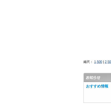
縮尺：
1,500
|
2,5
おすすめ情報