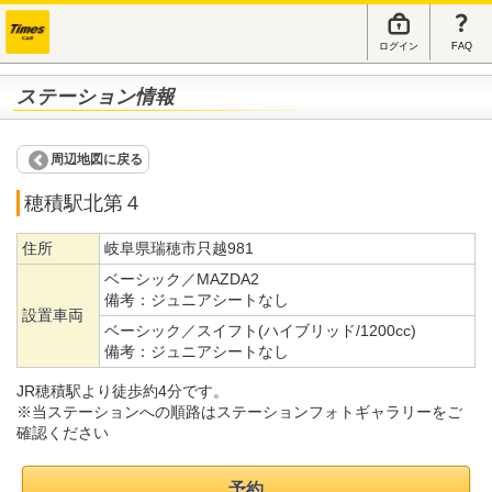
ログイン
FAQ
ステーション情報
周辺地図に戻る
穂積駅北第４
住所
岐阜県瑞穂市只越981
ベーシック／MAZDA2
備考：
ジュニアシートなし
設置車両
ベーシック／スイフト(ハイブリッド/1200cc)
備考：
ジュニアシートなし
JR穂積駅より徒歩約4分です。
※当ステーションへの順路はステーションフォトギャラリーをご
確認ください
予約