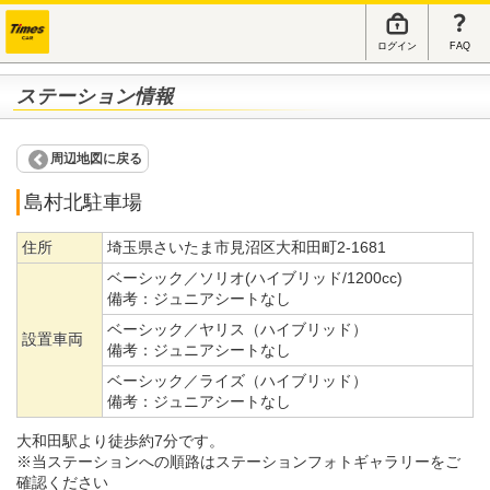
ログイン
FAQ
ステーション情報
周辺地図に戻る
島村北駐車場
住所
埼玉県さいたま市見沼区大和田町2-1681
ベーシック／ソリオ(ハイブリッド/1200cc)
備考：
ジュニアシートなし
ベーシック／ヤリス（ハイブリッド）
設置車両
備考：
ジュニアシートなし
ベーシック／ライズ（ハイブリッド）
備考：
ジュニアシートなし
大和田駅より徒歩約7分です。
※当ステーションへの順路はステーションフォトギャラリーをご
確認ください