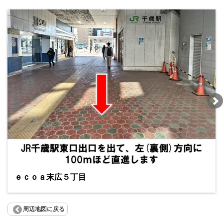
ｅｃｏａ末広５丁目
周辺地図に戻る