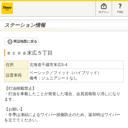
ログイン
FAQ
ステーション情報
周辺地図に戻る
ｅｃｏａ末広５丁目
住所
北海道千歳市末広5-4
ベーシック／フィット（ハイブリッド）
設置車両
備考：
ジュニアシートなし
【灯油積載禁止】
・灯油を車載したことが発覚した場合、会員資格取り消しになり
ます。
【お願い】
・冬季は凍結によるワイパー損傷防止のため、返却時はワイパー
を立ててください。