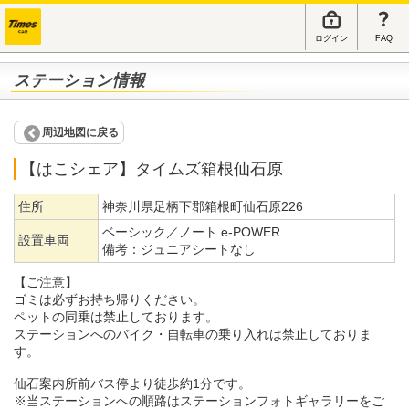
ログイン
FAQ
ステーション情報
周辺地図に戻る
【はこシェア】タイムズ箱根仙石原
住所
神奈川県足柄下郡箱根町仙石原226
ベーシック／ノート e-POWER
設置車両
備考：
ジュニアシートなし
【ご注意】
ゴミは必ずお持ち帰りください。
ペットの同乗は禁止しております。
ステーションへのバイク・自転車の乗り入れは禁止しておりま
す。
仙石案内所前バス停より徒歩約1分です。
※当ステーションへの順路はステーションフォトギャラリーをご