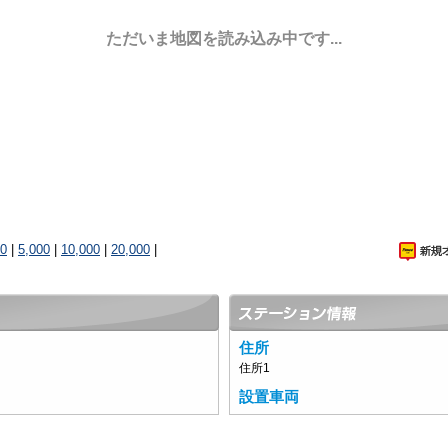
ただいま地図を読み込み中です...
00
|
5,000
|
10,000
|
20,000
|
住所
住所1
設置車両