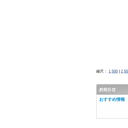
縮尺：
1,500
|
2,5
おすすめ情報