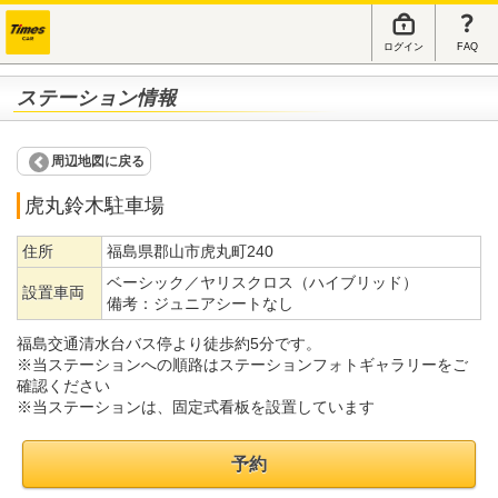
ログイン
FAQ
ステーション情報
周辺地図に戻る
虎丸鈴木駐車場
住所
福島県郡山市虎丸町240
ベーシック／ヤリスクロス（ハイブリッド）
設置車両
備考：
ジュニアシートなし
福島交通清水台バス停より徒歩約5分です。
※当ステーションへの順路はステーションフォトギャラリーをご
確認ください
※当ステーションは、固定式看板を設置しています
予約