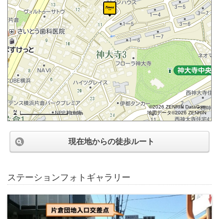
©2026 ZENRIN DataCom
地図データ©2026 ZENRIN
100m
現在地からの徒歩ルート
ステーションフォトギャラリー