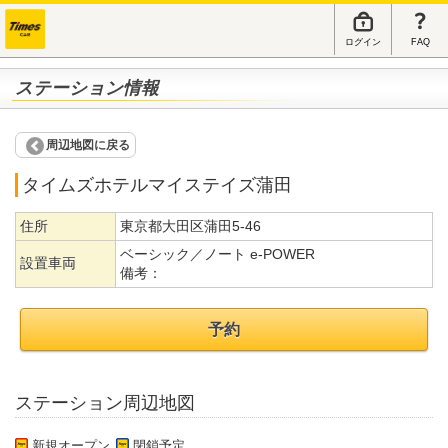
ログイン
FAQ
ステーション情報
周辺地図に戻る
タイムズホテルマイステイズ蒲田
住所
東京都大田区蒲田5-46
ベーシック／ノート e-POWER
設置車両
備考：
予約
ステーション周辺地図
新規オープン
閉鎖予定