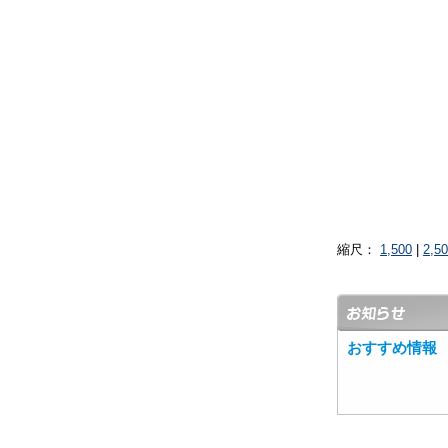
縮尺：
1,500
|
2,5
おすすめ情報