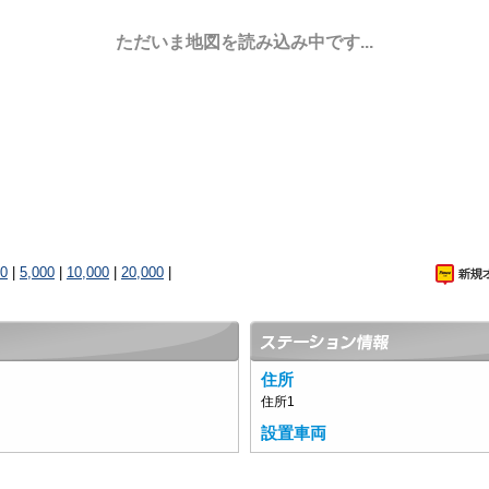
ただいま地図を読み込み中です...
00
|
5,000
|
10,000
|
20,000
|
住所
住所1
設置車両