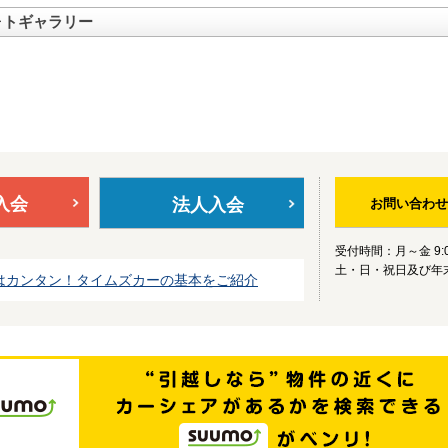
ォトギャラリー
入会
法人入会
お問い合わせ
受付時間：月～金 9:0
土・日・祝日及び年
はカンタン！タイムズカーの基本をご紹介