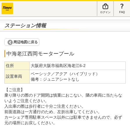
ログイン
FAQ
ステーション情報
周辺地図に戻る
中海老江西岡モータープール
住所
大阪府大阪市福島区海老江6-2
ベーシック／アクア（ハイブリッド）
設置車両
備考：
ジュニアシートなし
【ご注意】
乗り降りの際のドア開閉は慎重におこない、隣の車両に当たらな
いようご注意ください。
入出庫の際は歩行者に十分ご注意ください。
前面道路は一方通行のため、左折出庫してください。
カーシェア専用駐車スペース以外には駐車できませんので、必ず
元の場所にお戻しください。