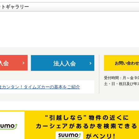
ォトギャラリー
入会
法人入会
お問い合わせ
受付時間：月～金 9:0
土・日・祝日及び年
はカンタン！タイムズカーの基本をご紹介