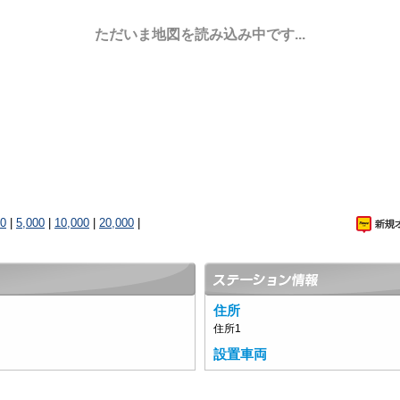
ただいま地図を読み込み中です...
00
|
5,000
|
10,000
|
20,000
|
住所
住所1
設置車両