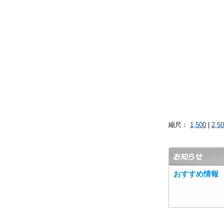
縮尺：
1,500
|
2,5
おすすめ情報