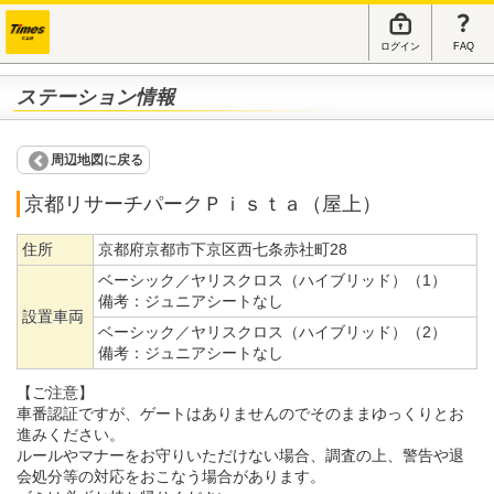
ログイン
FAQ
ステーション情報
周辺地図に戻る
京都リサーチパークＰｉｓｔａ（屋上）
住所
京都府京都市下京区西七条赤社町28
ベーシック／ヤリスクロス（ハイブリッド）（1）
備考：
ジュニアシートなし
設置車両
ベーシック／ヤリスクロス（ハイブリッド）（2）
備考：
ジュニアシートなし
【ご注意】
車番認証ですが、ゲートはありませんのでそのままゆっくりとお
進みください。
ルールやマナーをお守りいただけない場合、調査の上、警告や退
会処分等の対応をおこなう場合があります。