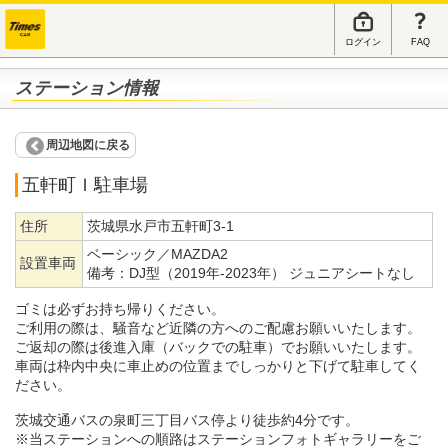
ログイン
FAQ
ステーション情報
周辺地図に戻る
五軒町Ｉ駐車場
住所
茨城県水戸市五軒町3-1
ベーシック／MAZDA2
設置車両
備考：
DJ型（2019年-2023年） ジュニアシートなし
ゴミは必ずお持ち帰りください。
ご利用の際は、騒音など近隣の方へのご配慮お願いいたします。
ご返却の際は後進入庫（バックでの駐車）でお願いいたします。
車両は枠内中央に車止めの位置までしっかりと下げて駐車してく
ださい。
茨城交通バスの泉町三丁目バス停より徒歩約4分です。
※当ステーションへの順路はステーションフォトギャラリーをご