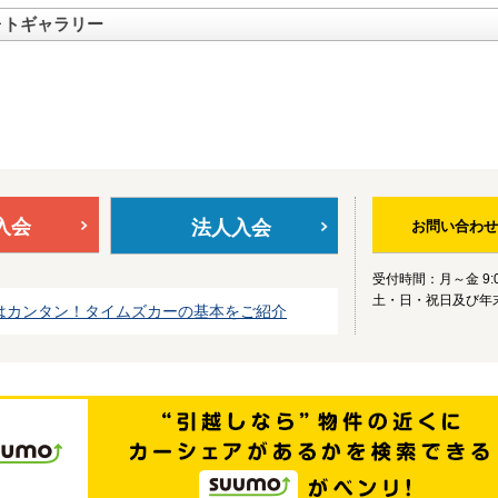
ォトギャラリー
入会
法人入会
お問い合わせ
受付時間：月～金 9:0
土・日・祝日及び年
はカンタン！タイムズカーの基本をご紹介