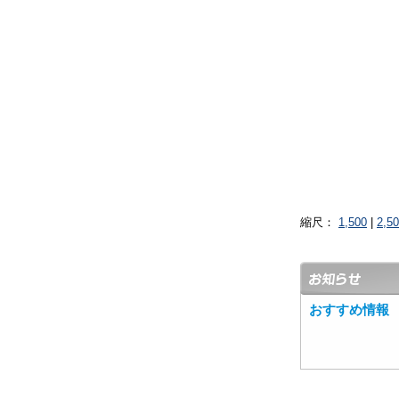
縮尺：
1,500
|
2,5
おすすめ情報