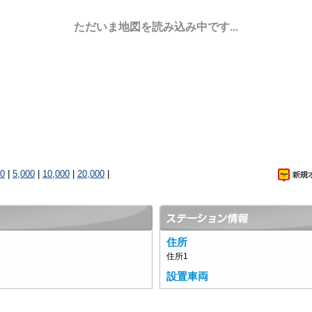
ただいま地図を読み込み中です...
00
|
5,000
|
10,000
|
20,000
|
住所
住所1
設置車両