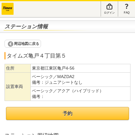
ログイン
FAQ
ステーション情報
周辺地図に戻る
タイムズ亀戸４丁目第５
住所
東京都江東区亀戸4-56
ベーシック／MAZDA2
備考：
ジュニアシートなし
設置車両
ベーシック／アクア（ハイブリッド）
備考：
予約