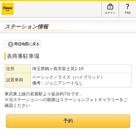
ログイン
FAQ
ステーション情報
周辺地図に戻る
表商事駐車場
住所
埼玉県鶴ヶ島市富士見1-19
ベーシック／ライズ（ハイブリッド）
設置車両
備考：
ジュニアシートなし
東武東上線の若葉駅より徒歩約7分です。
※当ステーションへの順路はステーションフォトギャラリーをご
確認ください
予約