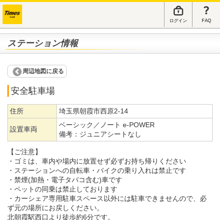
ログイン
FAQ
ステーション情報
周辺地図に戻る
安全駐車場
住所
埼玉県朝霞市西原2-14
ベーシック／ノート e-POWER
設置車両
備考：
ジュニアシートなし
【ご注意】
・ゴミは、車内や場内に放置せず必ずお持ち帰りください
・ステーションへの自転車・バイクの乗り入れは禁止です
・禁煙(加熱・電子タバコ含む)車です
・ペットの同乗は禁止しております
・カーシェア専用駐車スペース以外には駐車できませんので、必
ず元の場所にお戻しください。
北朝霞駅西口より徒歩約6分です。