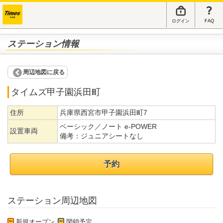
ログイン
FAQ
ステーション情報
周辺地図に戻る
タイムズ甲子園浜田町
住所
兵庫県西宮市甲子園浜田町7
ベーシック／ノート e-POWER
設置車両
備考：
ジュニアシートなし
予約
ステーション周辺地図
新規オープン
閉鎖予定