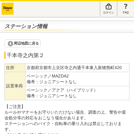
ログイン
FAQ
ステーション情報
周辺地図に戻る
千本寺之内第２
住所
京都府京都市上京区寺之内通千本東入新猪熊町420
ベーシック／MAZDA2
備考：
ジュニアシートなし
設置車両
ベーシック／アクア（ハイブリッド）
備考：
ジュニアシートなし
【ご注意】
ルールやマナーをお守りいただけない場合、調査の上、警告や退
会処分等の対応をおこなう場合があります。
ステーションへのバイク・自転車の乗り入れは禁止しておりま
す。