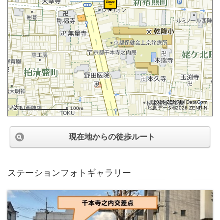
©2026 ZENRIN DataCom
地図データ©2026 ZENRIN
100m
現在地からの徒歩ルート
ステーションフォトギャラリー