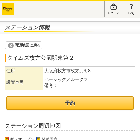
ログイン
FAQ
ステーション情報
周辺地図に戻る
タイムズ枚方公園駅東第２
住所
大阪府枚方市枚方元町8
ベーシック／ルークス
設置車両
備考：
予約
ステーション周辺地図
新規オープン
閉鎖予定