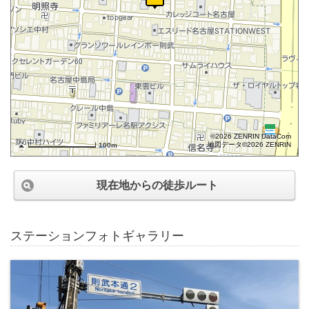
©2026 ZENRIN DataCom
地図データ©2026 ZENRIN
100m
現在地からの徒歩ルート
ステーションフォトギャラリー