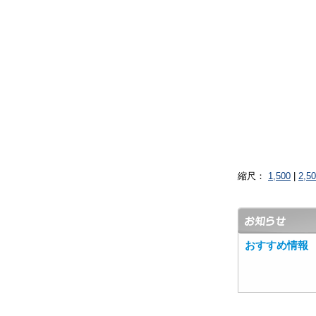
縮尺：
1,500
|
2,5
おすすめ情報