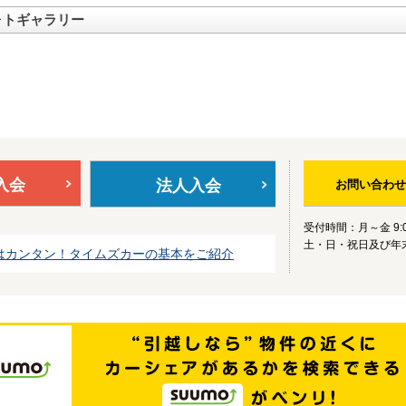
ォトギャラリー
入会
法人入会
お問い合わせ
受付時間：月～金 9:0
土・日・祝日及び年
はカンタン！タイムズカーの基本をご紹介