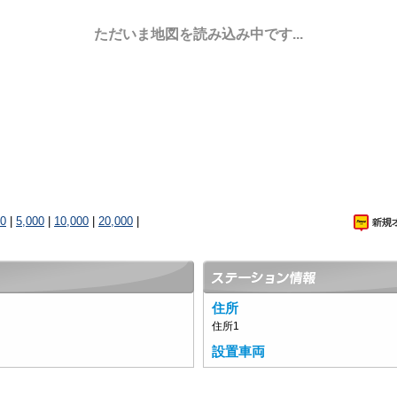
ただいま地図を読み込み中です...
00
|
5,000
|
10,000
|
20,000
|
住所
住所1
設置車両