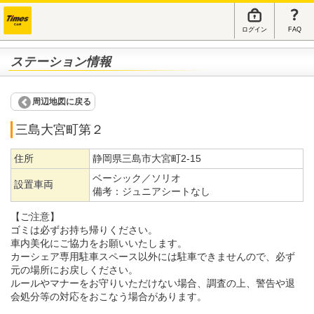
ログイン
FAQ
ステーション情報
周辺地図に戻る
三島大宮町第２
住所
静岡県三島市大宮町2-15
ベーシック／ソリオ
設置車両
備考：
ジュニアシートなし
【ご注意】
ゴミは必ずお持ち帰りください。
車内美化にご協力をお願いいたします。
カーシェア専用駐車スペース以外には駐車できませんので、必ず
元の場所にお戻しください。
ルールやマナーをお守りいただけない場合、調査の上、警告や退
会処分等の対応をおこなう場合があります。